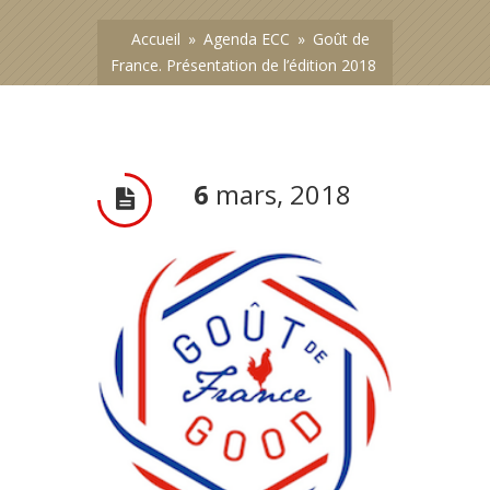
Accueil
»
Agenda ECC
»
Goût de
France. Présentation de l’édition 2018
6
mars, 2018