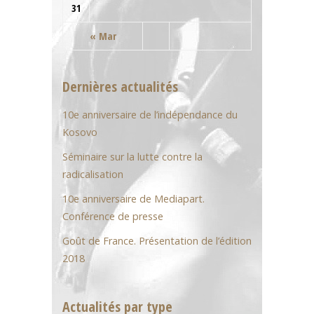
31
« Mar
Dernières actualités
10e anniversaire de l’indépendance du
Kosovo
Séminaire sur la lutte contre la
radicalisation
10e anniversaire de Mediapart.
Conférence de presse
Goût de France. Présentation de l’édition
2018
Actualités par type