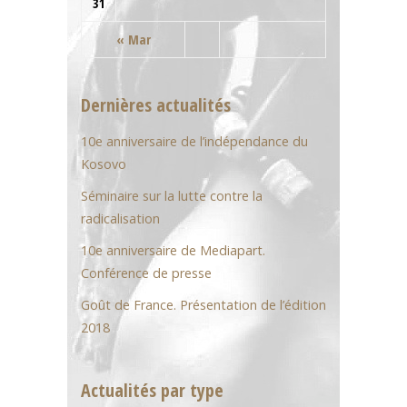
31
« Mar
Dernières actualités
10e anniversaire de l’indépendance du
Kosovo
Séminaire sur la lutte contre la
radicalisation
10e anniversaire de Mediapart.
Conférence de presse
Goût de France. Présentation de l’édition
2018
Actualités par type