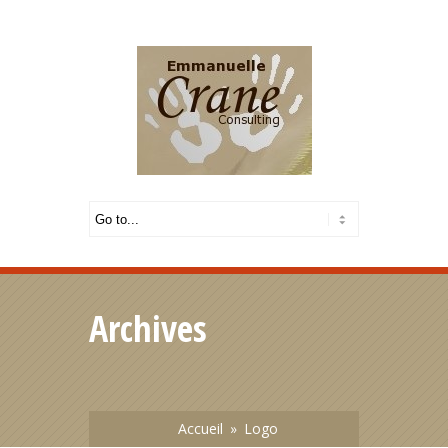
Français
|
English
Archives
Accueil
»
Logo