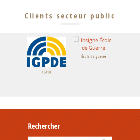
Clients secteur public
École de guerre
PDE
CE
CHEM
Rechercher